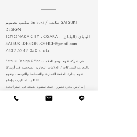
مكتب تصميم Satsuki / مكتب SATSUKI
DESIGN
TOYONAKA-CITY ، OSAKA ، اليابان (اليابان)
SATSUKI.DESIGN.OFFICE@gmail.com
هاتف:
050 5242 7432
Satsuki Design Office هي شركة تقوم بوضع العلامات
التجارية للشركات / العلامات التجارية الشخصية في أوساكا.
نقوم بإدارة العلامة التجارية والتخطيط والتوجيه ، ونقوم
بإنتاج الويب وإنتاج DTP.
إنه ليس مجرد تصور ، حيث سنقوم بدمجه في استراتيجية
تصميم العلامة التجارية بناءً على استراتيجية الإدارة
لا تتردد في الاتصال بنا لأننا نساعد في زيادة قيمة
شركتك.