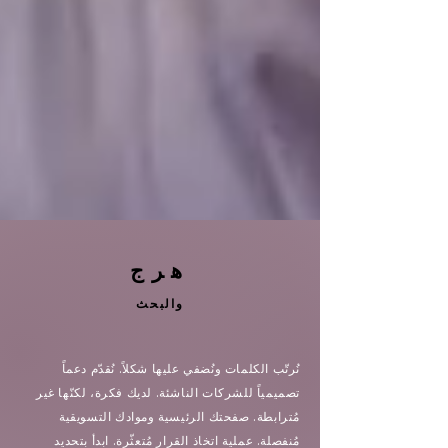
هرج
والبحث
نُرتّب الكلمات ونُضفي عليها شكلاً. نُقدّم دعماً
تصميمياً للشركات الناشئة. لديك فكرة، لكنّها غير
مُترابطة. صفحتك الرئيسية وموادك التسويقية
مُنفصلة. عملية اتخاذ القرار مُتعثّرة. ابدأ بتحديد