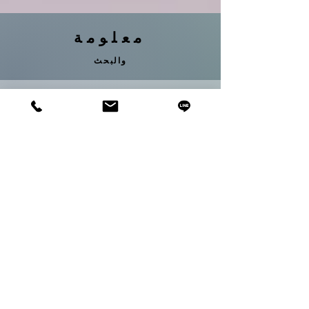
معلومة
والبحث
01
شركة
02
سياسة